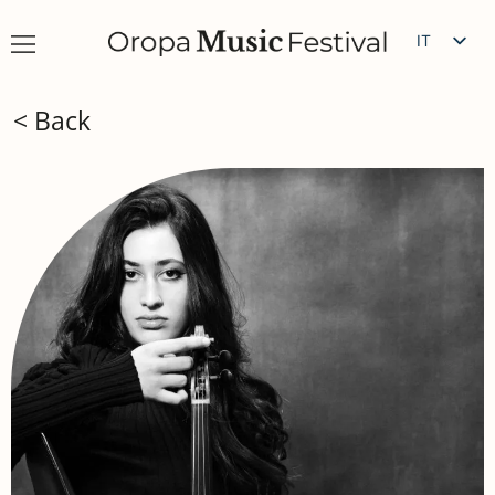
IT
EN
< Back